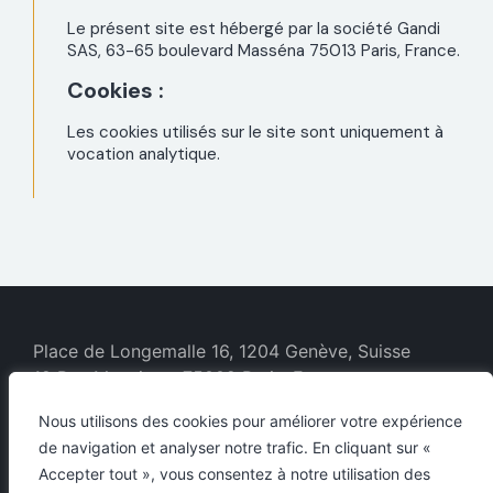
Le présent site est hébergé par la société Gandi
SAS, 63-65 boulevard Masséna 75013 Paris, France.
Cookies :
Les cookies utilisés sur le site sont uniquement à
vocation analytique.
Place de Longemalle 16, 1204 Genève, Suisse
19 Rue Monsigny, 75002 Paris, France
Téléphone : + 41 22 318 77 60
Nous utilisons des cookies pour améliorer votre expérience
contact@auraia.ch
de navigation et analyser notre trafic. En cliquant sur «
Accepter tout », vous consentez à notre utilisation des